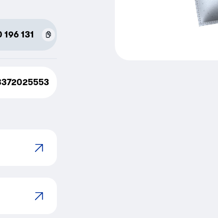
 196 131
3372025553