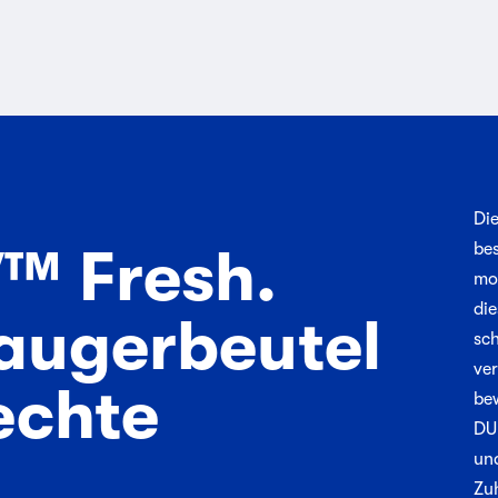
Di
 Fresh.
be
mo
di
augerbeutel
sc
ve
echte
bew
DU
un
Zu